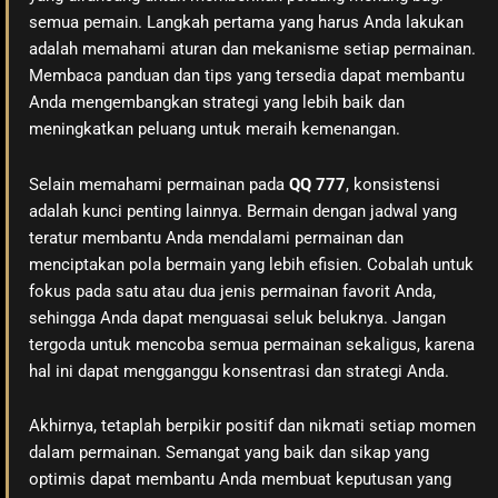
semua pemain. Langkah pertama yang harus Anda lakukan
adalah memahami aturan dan mekanisme setiap permainan.
Membaca panduan dan tips yang tersedia dapat membantu
Anda mengembangkan strategi yang lebih baik dan
meningkatkan peluang untuk meraih kemenangan.
Selain memahami permainan pada
QQ 777
, konsistensi
adalah kunci penting lainnya. Bermain dengan jadwal yang
teratur membantu Anda mendalami permainan dan
menciptakan pola bermain yang lebih efisien. Cobalah untuk
fokus pada satu atau dua jenis permainan favorit Anda,
sehingga Anda dapat menguasai seluk beluknya. Jangan
tergoda untuk mencoba semua permainan sekaligus, karena
hal ini dapat mengganggu konsentrasi dan strategi Anda.
Akhirnya, tetaplah berpikir positif dan nikmati setiap momen
dalam permainan. Semangat yang baik dan sikap yang
optimis dapat membantu Anda membuat keputusan yang