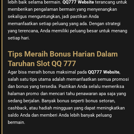
lebih baik selama bermain.
QQ777 Website
terancang untuk
memberikan pengalaman bermain yang menyenangkan
sekaligus menguntungkan, jadi pastikan Anda
memanfaatkan setiap peluang yang ada. Dengan strategi
yang terencana, Anda memiliki peluang besar untuk menang
setiap hari.
Tips Meraih Bonus Harian Dalam
Taruhan Slot
QQ 777
Agar bisa meraih bonus maksimal pada
QQ777 Website
,
salah satu tips utama adalah memanfaatkan semua promosi
dan bonus yang tersedia. Pastikan Anda selalu memeriksa
halaman promo dan mencari tahu penawaran apa saja yang
sedang berjalan. Banyak bonus seperti bonus setoran,
cashback, atau hadiah mingguan yang dapat meningkatkan
saldo Anda dan memberi Anda lebih banyak peluang
bermain.