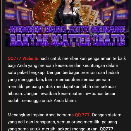
QQ777 Website
hadir untuk memberikan pengalaman terbaik
bagi Anda yang mencari keseruan dan keuntungan dalam
satu paket lengkap. Dengan berbagai promosi dan hadiah
yang menggiurkan, kami memastikan semua pemain
memiliki peluang untuk mendapatkan lebih dari sekadar
hiburan. Jangan lewatkan kesempatan ini—bonus besar
sudah menunggu untuk Anda klaim.
Menangkan impian Anda bersama
QQ 777
. Dengan sistem
yang adil dan transparan, semua orang memiliki peluang
yang sama untuk meraih jackpot menggiurkan.
QQ777