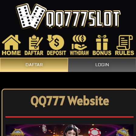
DAFTAR
LOGIN
QQ777 Website