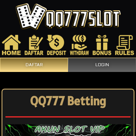
DAFTAR
LOGIN
QQ777 Betting